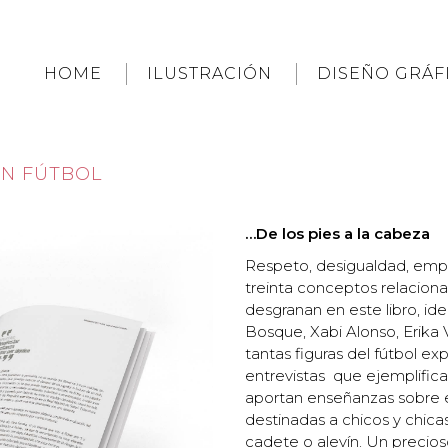
HOME
ILUSTRACIÓN
DISEÑO GRÁF
N FÚTBOL
…De los pies a la cabeza
Respeto, desigualdad, empat
treinta conceptos relaciona
desgranan en este libro, id
Bosque, Xabi Alonso, Erika 
tantas figuras del fútbol exp
entrevistas que ejemplific
aportan enseñanzas sobre el
destinadas a chicos y chica
cadete o alevín. Un precios