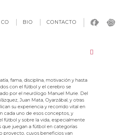
ICO
BIO
CONTACTO
ía, fama, disciplina, motivación y hasta
dos con el fútbol y el cerebro se
eado por el neurólogo Manuel Murie. Del
Vázquez, Juan Mata, Oyarzábal, y otras
lican su experiencia y recorrido vital en
an cada uno de esos conceptos, y
 fútbol y sobre la vida, especialmente
s que juegan a fútbol en categorías
o proyecto, cuyos beneficios van